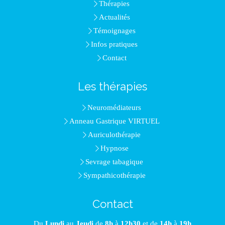
Thérapies
Actualités
Témoignages
Infos pratiques
Contact
Les thérapies
Neuromédiateurs
Anneau Gastrique VIRTUEL
Auriculothérapie
Hypnose
Sevrage tabagique
Sympathicothérapie
Contact
Du
Lundi
au
Jeudi
de
8h
à
12h30
et de
14h
à
19h