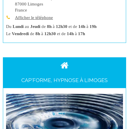
87000
Limoges
France
Afficher le téléphone
Du
Lundi
au
Jeudi
de
8h
à
12h30
et de
14h
à
19h
Le
Vendredi
de
8h
à
12h30
et de
14h
à
17h
CAP'FORME, HYPNOSE À LIMOGES