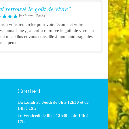
'ai retrouvé le goût de vivre"
Par Pierre - Poids
iens à vous remercier pour votre écoute et votre
essionnalisme , j'ai enfin retrouvé le goût de vivre en
ant mes kilos et vous conseille à mon entourage dès
je le peux
Contact
Du
Lundi
au
Jeudi
de
8h
à
12h30
et de
14h
à
19h
Le
Vendredi
de
8h
à
12h30
et de
14h
à
17h