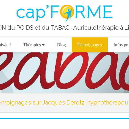
N du POIDS et du TABAC- Auriculothérapie à 
is-je ?
Thérapies
Blog
Témoignages
Infos pr
émoignages sur Jacques Deretz, hypnothérapeut