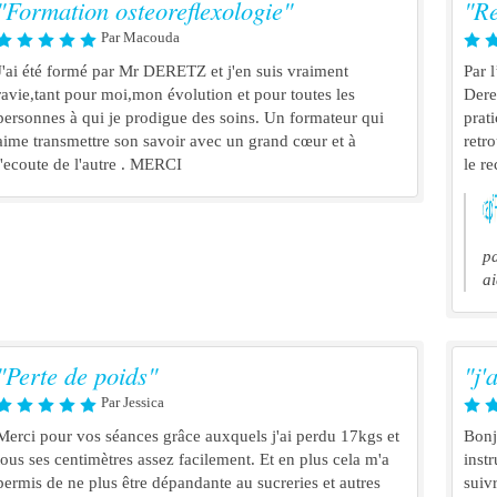
"Formation osteoreflexologie"
"Re
Par Macouda
J'ai été formé par Mr DERETZ et j'en suis vraiment
Par l
ravie,tant pour moi,mon évolution et pour toutes les
Dere
personnes à qui je prodigue des soins. Un formateur qui
prati
aime transmettre son savoir avec un grand cœur et à
retr
l'ecoute de l'autre . MERCI
le r
pa
a
"Perte de poids"
"j'
Par Jessica
Merci pour vos séances grâce auxquels j'ai perdu 17kgs et
Bonj
tous ses centimètres assez facilement. Et en plus cela m'a
inst
permis de ne plus être dépandante au sucreries et autres
suivr