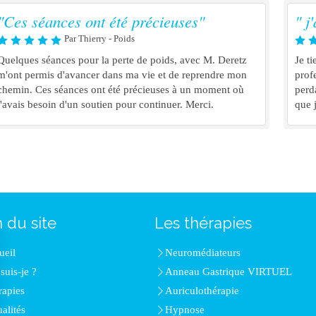
"Ces séances ont été précieuses"
" j
Par Thierry - Poids
Quelques séances pour la perte de poids, avec M. Deretz
Je t
m'ont permis d'avancer dans ma vie et de reprendre mon
prof
chemin. Ces séances ont été précieuses à un moment où
perd
j'avais besoin d'un soutien pour continuer. Merci.
que 
 du site
Les thérapies
ueil
Neuromédiateurs
suis-je ?
Anneau Gastrique VIRTUEL
rapies
Auriculothérapie
alités
Hypnose