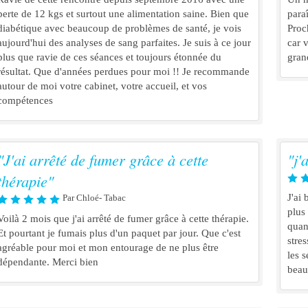
perte de 12 kgs et surtout une alimentation saine. Bien que
paraî
diabétique avec beaucoup de problèmes de santé, je vois
Proc
aujourd'hui des analyses de sang parfaites. Je suis à ce jour
car v
plus que ravie de ces séances et toujours étonnée du
gran
résultat. Que d'années perdues pour moi !! Je recommande
autour de moi votre cabinet, votre accueil, et vos
compétences
"J'ai arrêté de fumer grâce à cette
"j'
thérapie"
J'ai
Par Chloé- Tabac
plus
Voilà 2 mois que j'ai arrêté de fumer grâce à cette thérapie.
quan
Et pourtant je fumais plus d'un paquet par jour. Que c'est
stres
agréable pour moi et mon entourage de ne plus être
les 
dépendante. Merci bien
beau