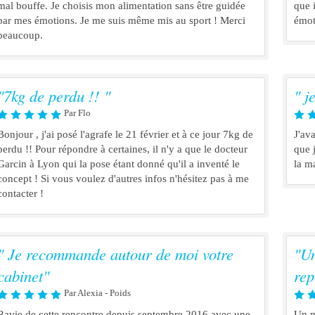
mal bouffe. Je choisis mon alimentation sans être guidée
que 
par mes émotions. Je me suis même mis au sport ! Merci
émot
beaucoup.
"7kg de perdu !! "
" j
Par Flo
Bonjour , j'ai posé l'agrafe le 21 février et à ce jour 7kg de
J'av
perdu !! Pour répondre à certaines, il n'y a que le docteur
que 
Garcin à Lyon qui la pose étant donné qu'il a inventé le
la ma
concept ! Si vous voulez d'autres infos n'hésitez pas à me
contacter !
" Je recommande autour de moi votre
"Un
cabinet"
rep
Par Alexia - Poids
Ravie de cette rencontre depuis septembre 2016 avec une
Un m