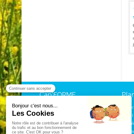
Cap'FORME
Plan
Arrêt du tabac, stress, perte de
Acc
poids...
? Les pratiques d' hypnose
Qui 
disposent de techniques dédiées.
Thé
Prenez rendez-vous avec Jacques
Deretz.
Actu