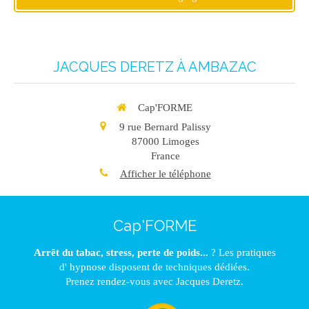
JACQUES DERETZ À AMBAZAC
Cap'FORME
9 rue Bernard Palissy
87000
Limoges
France
Afficher le téléphone
Cap'FORME
Arrêt du tabac, stress, perte de poids...
? Les pratiques
d' hypnose disposent de techniques dédiées.
Prenez rendez-vous avec Jacques Deretz.