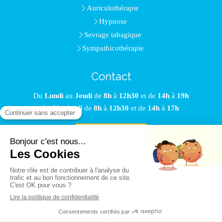
Auriculothérapie
Hypnose
Sevrage tabagique
Sympathicothérapie
Contact
Du
Lundi
au
Jeudi
de
8h
à
12h30
et de
14h
à
19h
Le
Vendredi
de
8h
à
12h30
et de
14h
à
17h
Prendre rendez-vous
©2017 Cap'FORME - Hypnothérapeute Limoges
Plan du site
Mentions légales
Création et référencement du site par Simplébo