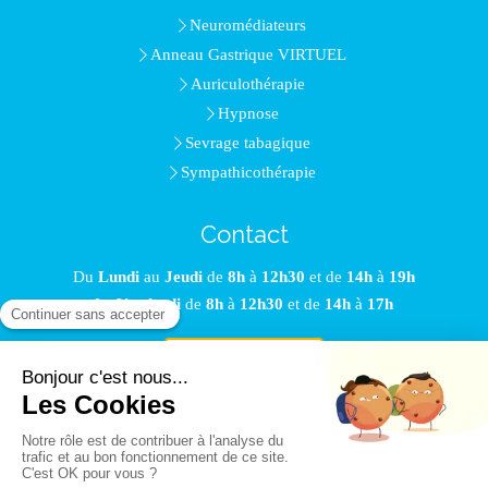
Neuromédiateurs
Anneau Gastrique VIRTUEL
Auriculothérapie
Hypnose
Sevrage tabagique
Sympathicothérapie
Contact
Du
Lundi
au
Jeudi
de
8h
à
12h30
et de
14h
à
19h
Le
Vendredi
de
8h
à
12h30
et de
14h
à
17h
Prendre rendez-vous
©2017 Cap'FORME - Hypnothérapeute Limoges
Plan du site
Mentions légales